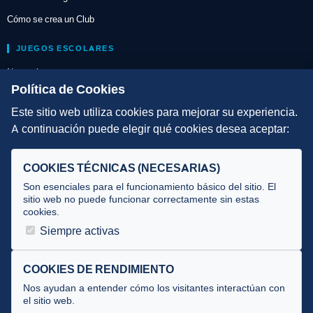
Cómo se crea un Club
JUEGOS ESCOLARES
Normativa
Política de Cookies
Escuelas de Triatlón
Este sitio web utiliza cookies para mejorar su experiencia.
DIRECCIÓN TÉCNICA
A continuación puede elegir qué cookies desea aceptar:
Criterios
COOKIES TÉCNICAS (NECESARIAS)
Selecciones
Son esenciales para el funcionamiento básico del sitio. El
Tecnificación
sitio web no puede funcionar correctamente sin estas
cookies.
JUECES Y OFICIALES
Siempre activas
Comité de jueces
COOKIES DE RENDIMIENTO
Documentos
Nos ayudan a entender cómo los visitantes interactúan con
Cursos
el sitio web.