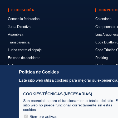
FEDERACIÓN
COMPETIC
Conoce la federación
Calendario
Junta Directiva
Campeonatos 
Asamblea
Liga Aragones
Transparencia
Copa Duatlón 
Lucha contra el dopaje
Copa Triatlón 
En caso de accidente
Ranking
Noticias
Histórico resul
Política de Cookies
Eventos
Mi primer triatl
Este sitio web utiliza cookies para mejorar su experienci
Enlaces
Normativas
Contacto
Organizadores
COOKIES TÉCNICAS (NECESARIAS)
Son esenciales para el funcionamiento básico del sitio. E
sitio web no puede funcionar correctamente sin estas
cookies.
Av. José Atarés 101, semisótano. 50018 Zaragoza
(mapa)
Siempre activas