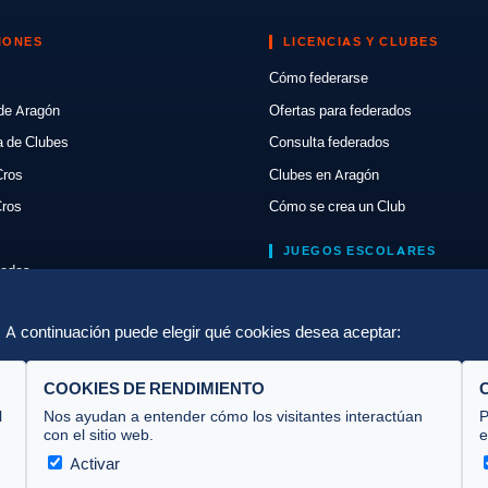
IONES
LICENCIAS Y CLUBES
Cómo federarse
de Aragón
Ofertas para federados
a de Clubes
Consulta federados
Cros
Clubes en Aragón
Cros
Cómo se crea un Club
JUEGOS ESCOLARES
tados
Normativa
ón
Escuelas de Triatlón
a. A continuación puede elegir qué cookies desea aceptar:
COOKIES DE RENDIMIENTO
l
Nos ayudan a entender cómo los visitantes interactúan
P
con el sitio web.
e
Activar