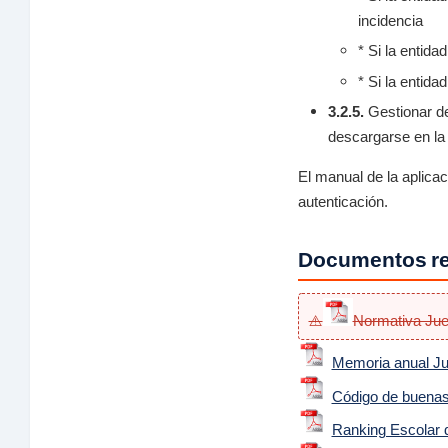
incidencia
* Si la entida
* Si la entid
3.2.5.
Gestionar de
descargarse en la
El manual de la aplica
autenticación.
Documentos re
Normativa Jue
Memoria anual Ju
Código de buenas
Ranking Escolar d