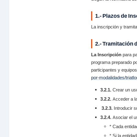
1.- Plazos de In
La inscripción y trami
2.- Tramitación
La Inscripción
para pa
programa preparado por
participantes y equipo
por-modalidades/triatlo
3.2.1.
Crear un usu
3.2.2.
Acceder a la
3.2.3.
Introducir s
3.2.4.
Asociar el u
* Cada entida
* Si la entid