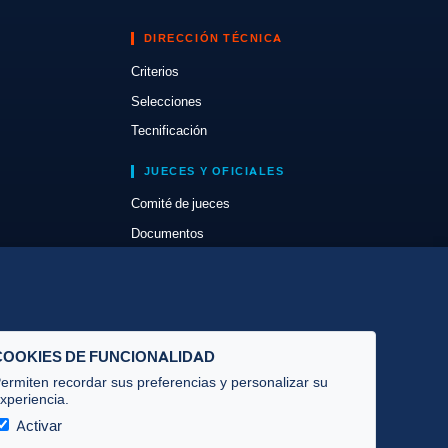
DIRECCIÓN TÉCNICA
Criterios
Selecciones
Tecnificación
JUECES Y OFICIALES
Comité de jueces
Documentos
Cursos
Circulares oficiales
Convocatorias y Equipaciones
COOKIES DE FUNCIONALIDAD
ermiten recordar sus preferencias y personalizar su
xperiencia.
Activar
Privacidad
·
Cookies