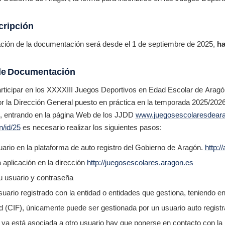
scripción
tación de la documentación será desde el 1 de septiembre de 2025,
ha
 de Documentación
rticipar en los XXXXIII Juegos Deportivos en Edad Escolar de Aragó
 la Dirección General puesto en práctica en la temporada 2025/2026. 
s, entrando en la página Web de los JJDD
www.juegosescolaresdear
n/id/25
es necesario realizar los siguientes pasos:
ario en la plataforma de auto registro del Gobierno de Aragón.
http:/
 aplicación en la dirección
http://juegosescolares.aragon.es
u usuario y contraseña
suario registrado con la entidad o entidades que gestiona, teniendo e
d (CIF), únicamente puede ser gestionada por un usuario auto registr
ad ya está asociada a otro usuario hay que ponerse en contacto con la