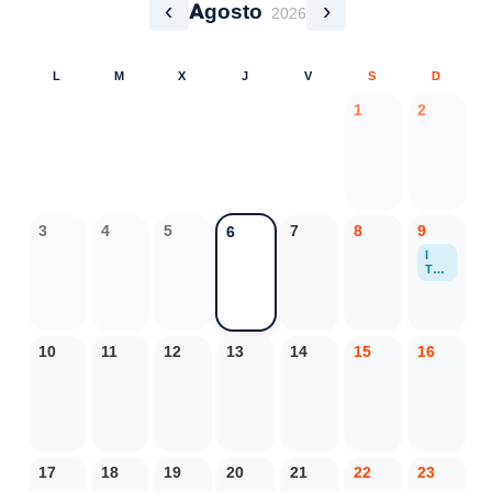
‹
›
Agosto
2026
L
M
X
J
V
S
D
1
2
3
4
5
7
8
9
6
I
TRI
ATL
ON
OLI
MPI
CO
10
11
12
13
14
15
16
LA
EST
AN
CA
DE
AL
CA
ÑIZ
17
18
19
20
21
22
23