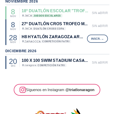
NOVIEMBRE 2026
8
18º DUATLÓN ESCOLAR "TROFEO MAYENCOS"
SIN ABRIR
JACA
JUEGOS ESCOLARES
NOV
8
27º DUATLÓN CROS TROFEO MAYENCOS 2026
SIN ABRIR
JACA
DUATLÓN CROSS COPA
NOV
28
H8 HYATLÓN ZARAGOZA ARENA
ZARAGOZA
COMPETICIÓN FATRI
NOV
DICIEMBRE 2026
20
100 X 100 SWIM STADIUM CASABLANCA
SIN ABRIR
zaragoza
COMPETICIÓN FATRI
DIC
Síguenos en Instagram
@triatlonaragon