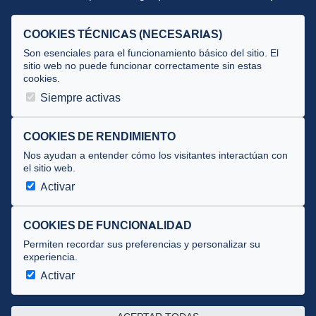
Criterios
COOKIES TÉCNICAS (NECESARIAS)
Selecciones
Son esenciales para el funcionamiento básico del sitio. El
Tecnificación
sitio web no puede funcionar correctamente sin estas
cookies.
JUECES Y OFICIALES
Siempre activas
Comité de jueces
COOKIES DE RENDIMIENTO
Documentos
Nos ayudan a entender cómo los visitantes interactúan con
Cursos
el sitio web.
Circulares oficiales
Activar
Convocatorias y Equipaciones
COOKIES DE FUNCIONALIDAD
Permiten recordar sus preferencias y personalizar su
experiencia.
Av. José Atarés 101, semisótano. 50018 Zaragoza
(mapa)
Activar
976 516 083 ·
federacion@triatlonaragon.org