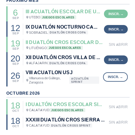
PRÓXIMO MES
6
III ACUATLÓN ESCOLAR DE UTEBO -- STAGING
UTEBO
JUEGOS ESCOLARES
SEP
12
IX DUATLÓN NOCTURNO CALCIGADA-SOBRADIEL
SOBRADIEL
DUATLÓN CROSS COPA
SEP
19
II DUATLÓN CROS ESCOLAR DE LITUÉNIGO
SIN ABRIR
LITUÉNIGO
JUEGOS ESCOLARES
SEP
20
XII DUATLÓN CROS VILLA DE ALFAJARIN
ALFAJARIN
DUATLÓN CROSS COPA
SEP
VIII ACUATLON USJ
26
Villanueva de Gállego,
ACUATLÓN
SEP
Zaragoza
SPRINT
OCTUBRE 2026
18
I DUALTÓN CROS ESCOLAR SIERRA DE ARMANTES
SIN ABRIR
CALATAYUD
JUEGOS ESCOLARES
OCT
18
XXXIII DUATLÓN CROS SIERRA DE ARMANTES
SIN ABRIR
CALATAYUD
DUATLÓN CROSS SPRINT
OCT