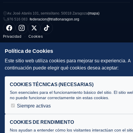
Av. José Atarés 101, semisótano. 50018 Zaragoza
(mapa)
976 516 083 ·
federacion@triatlonaragon.org
Privacidad
·
Cookies
Política de Cookies
Desarrollado por
theflyingdevil.com
Este sitio web utiliza cookies para mejorar su experiencia. A
continuación puede elegir qué cookies desea aceptar:
COOKIES TÉCNICAS (NECESARIAS)
Son esenciales para el funcionamiento básico del sitio. El sitio we
no puede funcionar correctamente sin estas cookies.
Siempre activas
COOKIES DE RENDIMIENTO
Nos ayudan a entender cómo los visitantes interactúan con el siti