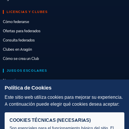
LICENCIAS Y CLUBES
Cómo federarse
Ofertas para federados
Consulta federados
Clubes en Aragón
Cómo se crea un Club
JUEGOS ESCOLARES
Normativa
Política de Cookies
Escuelas de Triatlón
Este sitio web utiliza cookies para mejorar su experiencia.
DIRECCIÓN TÉCNICA
A continuación puede elegir qué cookies desea aceptar:
Criterios
COOKIES TÉCNICAS (NECESARIAS)
Selecciones
Son esenciales para el funcionamiento básico del sitio. El