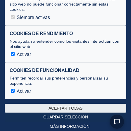
Tecnificación
sitio web no puede funcionar correctamente sin estas
cookies.
JUECES Y OFICIALES
Siempre activas
Comité de jueces
COOKIES DE RENDIMIENTO
Documentos
Nos ayudan a entender cómo los visitantes interactúan con
Cursos
el sitio web.
Circulares oficiales
Activar
Convocatorias y Equipaciones
COOKIES DE FUNCIONALIDAD
Permiten recordar sus preferencias y personalizar su
experiencia.
Av. José Atarés 101, semisótano. 50018 Zaragoza
(mapa)
Activar
976 516 083 ·
federacion@triatlonaragon.org
ACEPTAR TODAS
Privacidad
·
Cookies
GUARDAR SELECCIÓN
MÁS INFORMACIÓN
Desarrollado por
theflyingdevil.com