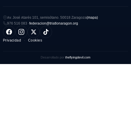
Av. José Atarés 101, semisótano. 50018 Zaragoza
(mapa)
976 516 083 ·
federacion@triatlonaragon.org
Privacidad
·
Cookies
Desarrollado por
theflyingdevil.com