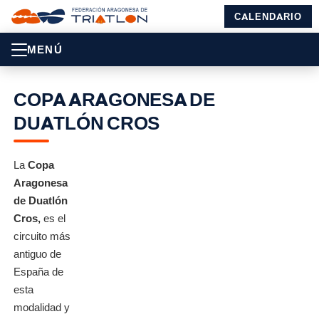
CALENDARIO
MENÚ
COPA ARAGONESA DE
DUATLÓN CROS
La
Copa
Aragonesa
de Duatlón
Cros,
es el
circuito más
antiguo de
España de
esta
modalidad y