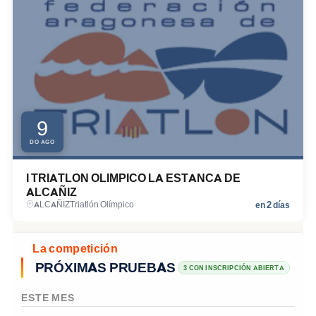
9
DO AGO
I TRIATLON OLIMPICO LA ESTANCA DE
ALCAÑIZ
2
ALCAÑIZ
Triatlón Olímpico
en
días
La competición
PRÓXIMAS PRUEBAS
3 CON INSCRIPCIÓN ABIERTA
ESTE MES