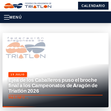
CALENDARIO
MENÚ
15 JULIO
Ejea de los Caballeros puso el broche
final a los Campeonatos de Aragón de
Triatlón 2026
MÁS INFO →