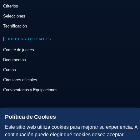
Criterios
Selecciones
Tecnificación
JUECES Y OFICIALES
Comité de jueces
Documentos
Cursos
Circulares oficiales
Convocatorias y Equipaciones
Política de Cookies
Av. José Atarés 101, semisótano. 50018 Zaragoza
(mapa)
976 516 083 ·
federacion@triatlonaragon.org
Este sitio web utiliza cookies para mejorar su experiencia. A
continuación puede elegir qué cookies desea aceptar: