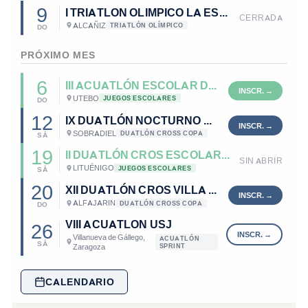
9
I TRIATLON OLIMPICO LA ESTANCA DE ALCAÑIZ
CERRADA
ALCAÑIZ
TRIATLÓN OLÍMPICO
DO
PRÓXIMO MES
6
III ACUATLÓN ESCOLAR DE UTEBO -- STAGING
UTEBO
JUEGOS ESCOLARES
DO
12
IX DUATLÓN NOCTURNO CALCIGADA-SOBRADIEL
SOBRADIEL
DUATLÓN CROSS COPA
SÁ
19
II DUATLÓN CROS ESCOLAR DE LITUÉNIGO
SIN ABRIR
LITUÉNIGO
JUEGOS ESCOLARES
SÁ
20
XII DUATLÓN CROS VILLA DE ALFAJARIN
ALFAJARIN
DUATLÓN CROSS COPA
DO
VIII ACUATLON USJ
26
Villanueva de Gállego,
ACUATLÓN
SÁ
Zaragoza
SPRINT
CALENDARIO