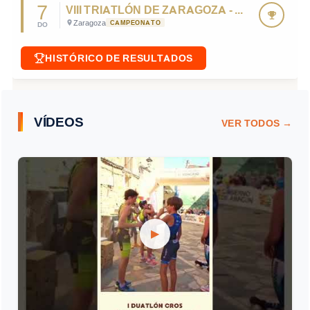
7
VIII TRIATLÓN DE ZARAGOZA - CTO. DE ARAGÓN DE TRIATLÓN SPRINT 2026
Zaragoza
CAMPEONATO
DO
HISTÓRICO DE RESULTADOS
VÍDEOS
VER TODOS →
▶