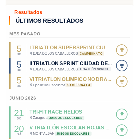
Resultados
ÚLTIMOS RESULTADOS
MES PASADO
5
I TRIATLON SUPERSPRINT CIUDAD DE EJEA. CTO. DE ARAGÓN TRIATLÓN SUPERSPRINT
EJEA DE LOS CABALLEROS
CAMPEONATO
DO
5
II TRIATLON SPRINT CIUDAD DE EJEA.
EJEA DE LOS CABALLEROS
TRIATLÓN SPRINT
DO
5
VI TRIATLON OLIMPICO NO DRAFTING EJEA - CTO. DE ARAGÓN DE TRIATLÓN ESTÁNDAR 2026
Ejea de los Caballeros
CAMPEONATO
DO
JUNIO 2026
21
TRI-FIT RACE HELIOS
Zaragoza
JUEGOS ESCOLARES
DO
20
V TRIATLÓN ESCOLAR HOJAS MUERTAS DE MONTALBÁN
MONTALBÁN
JUEGOS ESCOLARES
SÁ