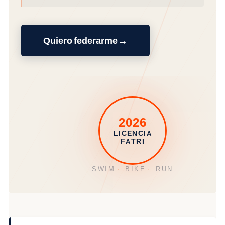
→
Quiero federarme
2026
LICENCIA
FATRI
SWIM
·
BIKE
·
RUN